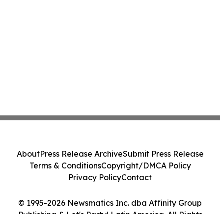
About
Press Release Archive
Submit Press Release
Terms & Conditions
Copyright/DMCA Policy
Privacy Policy
Contact
© 1995-2026 Newsmatics Inc. dba Affinity Group
Publishing & Let's Party! Latin America. All Rights