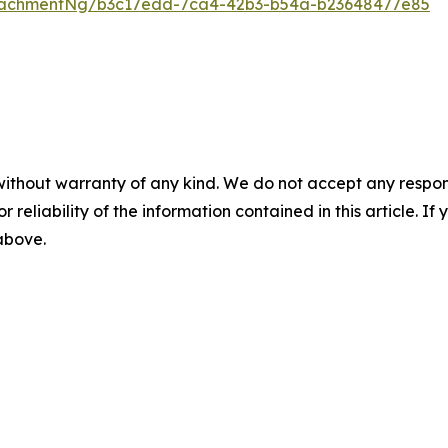
tachmentNg/b3c17edd-7ca4-42b3-b54a-b23648477e85
without warranty of any kind. We do not accept any responsib
r reliability of the information contained in this article. I
 above.