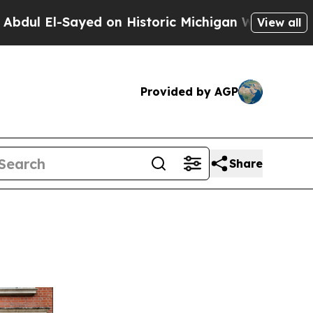
 on Historic Michigan Win: “People Are Sick and T
View all
Provided by AGP
Share