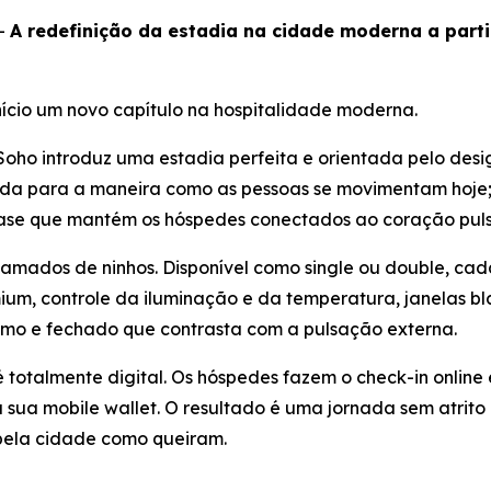
-
A redefinição da estadia na cidade moderna a parti
nício um novo capítulo na hospitalidade moderna.
oho introduz uma estadia perfeita e orientada pelo desi
etada para a maneira como as pessoas se movimentam hoje
ase que mantém os hóspedes conectados ao coração puls
amados de ninhos. Disponível como single ou double, cada
um, controle da iluminação e da temperatura, janelas bl
o e fechado que contrasta com a pulsação externa.
 totalmente digital. Os hóspedes fazem o check-in onlin
a mobile wallet. O resultado é uma jornada sem atrito q
pela cidade como queiram.