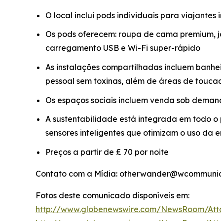
O local inclui pods individuais para viajantes
Os pods oferecem: roupa de cama premium, j
carregamento USB e Wi-Fi super-rápido
As instalações compartilhadas incluem banhei
pessoal sem toxinas, além de áreas de touc
Os espaços sociais incluem venda sob demanda
A sustentabilidade está integrada em todo o p
sensores inteligentes que otimizam o uso da
Preços a partir de £ 70 por noite
Contato com a Mídia: otherwander@wcommunica
Fotos deste comunicado disponíveis em:
http://www.globenewswire.com/NewsRoom/Att