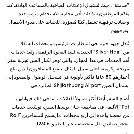
"صامتة"، حيث تُستبدل الإعلانات الصاخبة بالمساعدة الهادئة. كما
يقدّم الموظفون سَدّادات أذن مجانية للاستخدام مرة واحدة
وحقائب ترفيهية تشمل كتبًا مُصوّرة، للحفاظ على هدوء الأطفال
وترفيههم.
تُبذَل جهود حثيثة في المطارات الرئيسية ومحطات السكك
الحديدية لسد الفجوة الرقمية، وتُعَد خدمات "Silver Hair" من
أهم الخدمات في هذا المجال، والتي توفر لكبار السن تجربة سفر
مريحة وكريمة. فعلى سبيل المثال، يتمتع المسافرون الذين تبلغ
أعمارهم 80 عامًا فأكثر بأولوية في تسجيل الوصول والصعود إلى
الطائرة في Shijiazhuang Airport بشمال الصين.
أصبح السفر أيضًا أكثر شمولاً للعائلات، بما في ذلك حيواناتهم
الأليفة. في مقاطعة خنان بوسط الصين، توسّعت خدمات "Pet
Rail" من محطة واحدة إلى أربع محطات، ما يسمح للمسافرين
بحجز صناديق نقل متخصصة عبر التطبيق 12306.