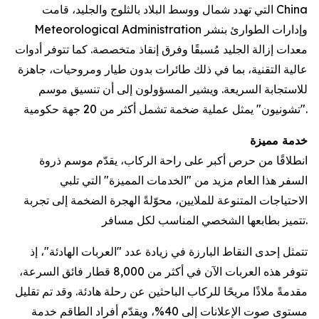
التي تهدد شمال ووسط البلاد بالثلوج والجليد، قامت China
Meteorological Administration وإدارات الطوارئ بنشر
معدات إزالة الجليد مُسبقًا وفرق إنقاذ متخصصة. كما تتوفر أدوات
عالية التقنية، بما في ذلك طائرات بدون طيار ومروحيات، جاهزة
للاستجابة السريعة. ويشير المسؤولون إلى أن تنسيق موسم
"تشونيون" يمثل عملية ضخمة تشمل أكثر من 20 جهة حكومية.
خدمة مميزة
انطلاقًا من حرص أكبر على راحة الركاب، يقدّم موسم ذروة
السفر هذا العام مزيد من "الخدمات المميزة" التي تلبي
الاحتياجات المتنوعة للملايين، محوّلةً الهجرة الضخمة إلى تجربة
تتميز بطابعها الشخصي المناسب لكل مسافر.
تتمثل إحدى النقاط البارزة في زيادة عدد "العربات الهادئة"، إذ
تتوفر هذه العربات الآن في أكثر من 8,000 قطار فائق السرعة،
مقدمةً ملاذًا مريحًا للركاب الباحثين عن رحلة هادئة. وقد تم تقليل
مستوى صوت الإعلانات إلى 40%، ويقدّم أفراد الطاقم خدمة