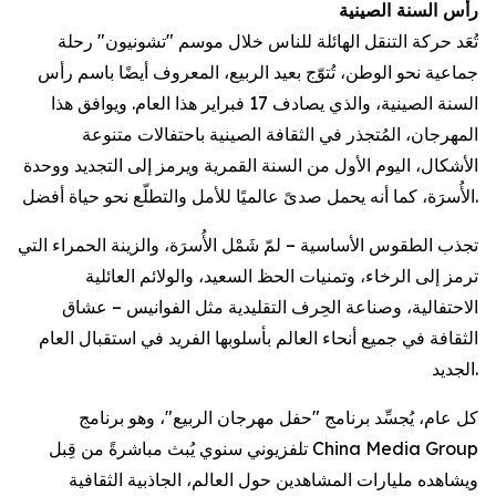
رأس السنة الصينية
تُعَد حركة التنقل الهائلة للناس خلال موسم "تشونيون" رحلة
جماعية نحو الوطن، تُتوّج بعيد الربيع، المعروف أيضًا باسم رأس
السنة الصينية، والذي يصادف 17 فبراير هذا العام. ويوافق هذا
المهرجان، المُتجذر في الثقافة الصينية باحتفالات متنوعة
الأشكال، اليوم الأول من السنة القمرية ويرمز إلى التجديد ووحدة
الأُسرَة، كما أنه يحمل صدىً عالميًا للأمل والتطلّع نحو حياة أفضل.
تجذب الطقوس الأساسية – لمّ شَمْل الأُسرَة، والزينة الحمراء التي
ترمز إلى الرخاء، وتمنيات الحظ السعيد، والولائم العائلية
الاحتفالية، وصناعة الحِرف التقليدية مثل الفوانيس – عشاق
الثقافة في جميع أنحاء العالم بأسلوبها الفريد في استقبال العام
الجديد.
كل عام، يُجسِّد برنامج "حفل مهرجان الربيع"، وهو برنامج
تلفزيوني سنوي يُبث مباشرةً من قِبل China Media Group
ويشاهده مليارات المشاهدين حول العالم، الجاذبية الثقافية