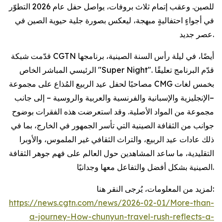
للصين. وعقب إتمام ثلاث بروفات، يواصل حفل عام 2026 التطوّر
في أجواءٍ احتفاليةٍ مبهجة، ليعكس بصورة جلية حيوية الصين في
عصر جديد.
قدّمت شبكة CGTN أيضًا، في ليلة رأس السنة الصينية، برنامجها
الرئيسي المباشر الخاص "Super Night". قدّم البرنامج تعليقًا
مصاحبًا لحفل عيد الربيع المُذاع على مجموعة CMG بخمس لغات
–الإنجليزية والإسبانية والفرنسية والعربية والروسية – إلى جانب
مجموعة من المواد الأصلية. وقد استعرضت هذه الفقرات بوضوح
جوانب من الثقافة الصينية التي تأسر الجمهور في الخارج، بما في
ذلك عادات عيد الربيع، والتراث الثقافي غير الملموس، والأوبرا
التقليدية، ما ساعد المشاهدين حول العالم على فهم جوهر الثقافة
الصينية بشكل أفضل والتفاعل معها وجدانيًا.
لمزيد من المعلومات، يُرجى النقر هنا:
https://news.cgtn.com/news/2026-02-01/More-than-
a-journey-How-chunyun-travel-rush-reflects-a-